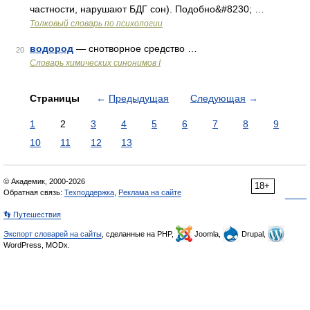
частности, нарушают БДГ сон). Подобно&#8230; …
Толковый словарь по психологии
водород
— снотворное средство …
20
Cловарь химических синонимов I
Страницы
←
Предыдущая
Следующая
→
1
2
3
4
5
6
7
8
9
10
11
12
13
© Академик, 2000-2026
18+
Обратная связь:
Техподдержка
,
Реклама на сайте
👣 Путешествия
Экспорт словарей на сайты
, сделанные на PHP,
Joomla,
Drupal,
WordPress, MODx.