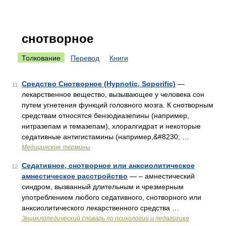
снотворное
Толкование
Перевод
Книги
Средство Снотворное (Hypnotic, Soporific)
—
11
лекарственное вещество, вызывающее у человека сон
путем угнетения функций головного мозга. К снотворным
средствам относятся бензодиазепины (например,
нитразепам и темазепам), хлоралгидрат и некоторые
седативные антигистамины (например,&#8230; …
Медицинские термины
Седативное, снотворное или анксиолитическое
12
амнестическое расстройство
— – амнестический
синдром, вызванный длительным и чрезмерным
употреблением любого седативного, снотворного или
анксиолитического лекарственного средства …
Энциклопедический словарь по психологии и педагогике