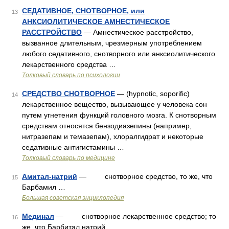
СЕДАТИВНОЕ, СНОТВОРНОЕ, или
13
АНКСИОЛИТИЧЕСКОЕ АМНЕСТИЧЕСКОЕ
РАССТРОЙСТВО
— Амнестическое расстройство,
вызванное длительным, чрезмерным употреблением
любого седативного, снотворного или анксиолитического
лекарственного средства …
Толковый словарь по психологии
СРЕДСТВО СНОТВОРНОЕ
— (hypnotic, soporific)
14
лекарственное вещество, вызывающее у человека сон
путем угнетения функций головного мозга. К снотворным
средствам относятся бензодиазепины (например,
нитразепам и темазепам), хлоралгидрат и некоторые
седативные антигистамины …
Толковый словарь по медицине
Амитал-натрий
— снотворное средство, то же, что
15
Барбамил …
Большая советская энциклопедия
Мединал
— снотворное лекарственное средство; то
16
же, что Барбитал натрий …