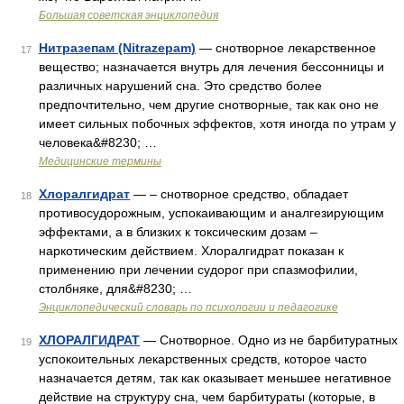
Большая советская энциклопедия
Нитразепам (Nitrazepam)
— снотворное лекарственное
17
вещество; назначается внутрь для лечения бессонницы и
различных нарушений сна. Это средство более
предпочтительно, чем другие снотворные, так как оно не
имеет сильных побочных эффектов, хотя иногда по утрам у
человека&#8230; …
Медицинские термины
Хлоралгидрат
— – снотворное средство, обладает
18
противосудорожным, успокаивающим и аналгезирующим
эффектами, а в близких к токсическим дозам –
наркотическим действием. Хлоралгидрат показан к
применению при лечении судорог при спазмофилии,
столбняке, для&#8230; …
Энциклопедический словарь по психологии и педагогике
ХЛОРАЛГИДРАТ
— Снотворное. Одно из не барбитуратных
19
успокоительных лекарственных средств, которое часто
назначается детям, так как оказывает меньшее негативное
действие на структуру сна, чем барбитураты (которые, в